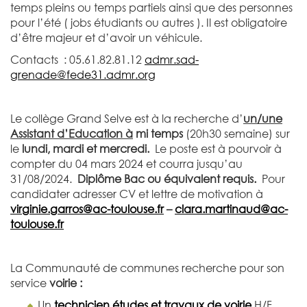
temps pleins ou temps partiels ainsi que des personnes
pour l’été ( jobs étudiants ou autres ). Il est obligatoire
d’être majeur et d’avoir un véhicule.
Contacts : 05.61.82.81.12
admr.sad-
grenade@fede31.admr.org
Le collège Grand Selve est à la recherche d’
un/une
Assistant d’Education à
mi temps
(20h30 semaine) sur
le
lundi, mardi et mercredi.
Le poste est à pourvoir à
compter du 04 mars 2024 et courra jusqu’au
31/08/2024.
Diplôme Bac ou équivalent requis.
Pour
candidater adresser CV et lettre de motivation à
virginie.garros@ac-toulouse.fr
–
clara.martinaud@ac-
toulouse.fr
La Communauté de communes recherche pour son
service
voirie :
Un
technicien études et travaux de voirie
H/F