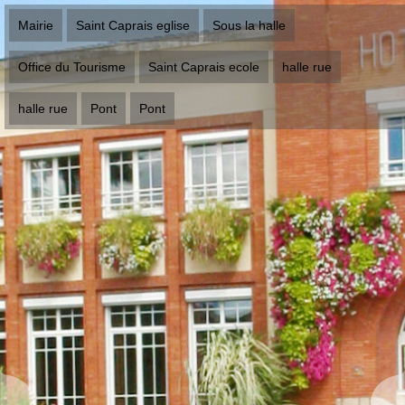
Mairie
Saint Caprais eglise
Sous la halle
Office du Tourisme
Saint Caprais ecole
halle rue
halle rue
Pont
Pont